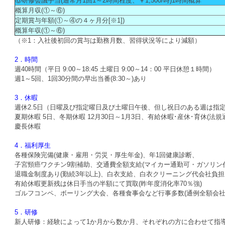
⑥研修会議手当(通常月1回1～2時間程度、￥1,500/時)1時間概算
概算月収(①～⑥)
定期賞与年額(①～④の４ヶ月分[※1])
概算年収(①～⑥)
（※1：入社後初回の賞与は勤務月数、習得状況等により減額）
2．時間
週40時間（平日 9:00～18:45 土曜日 9:00～14：00 平日休憩１時間）
週1～5回、1回30分間の早出当番(8:30～)あり
3．休暇
週休2.5日（日曜及び指定曜日及び土曜日午後、但し祝日のある週は指
夏期休暇 5日、冬期休暇 12月30日～1月3日、有給休暇･産休･育休(法規
慶長休暇
4．福利厚生
各種保険完備(健康・雇用・労災・厚生年金)、年1回健康診断、
子宮頸癌ワクチン9割補助、交通費全額支給(マイカー通勤可・ガソリン
退職金制度あり(勤続3年以上)、白衣支給、白衣クリーニング代会社負
有給休暇更新残は休日手当の半額にて買取(昨年度消化率70％強)
ゴルフコンペ、ボーリング大会、各種食事会など行事多数(通例全額会
5．研修
新人研修：経験によって1か月から数か月、それぞれの方に合わせて指