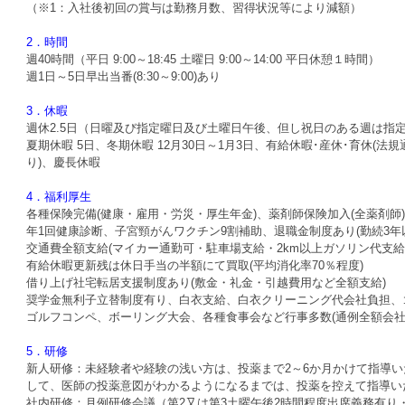
（※1：入社後初回の賞与は勤務月数、習得状況等により減額）
2．時間
週40時間（平日 9:00～18:45 土曜日 9:00～14:00 平日休憩１時間）
週1日～5日早出当番(8:30～9:00)あり
3．休暇
週休2.5日（日曜及び指定曜日及び土曜日午後、但し祝日のある週は指
夏期休暇 5日、冬期休暇 12月30日～1月3日、有給休暇･産休･育休(法
り)、慶長休暇
4．福利厚生
各種保険完備(健康・雇用・労災・厚生年金)、薬剤師保険加入(全薬剤師)
年1回健康診断、子宮頸がんワクチン9割補助、退職金制度あり(勤続3年
交通費全額支給(マイカー通勤可・駐車場支給・2km以上ガソリン代支給
有給休暇更新残は休日手当の半額にて買取(平均消化率70％程度)
借り上げ社宅転居支援制度あり(敷金・礼金・引越費用など全額支給)
奨学金無利子立替制度有り、白衣支給、白衣クリーニング代会社負担、
ゴルフコンペ、ボーリング大会、各種食事会など行事多数(通例全額会
5．研修
新人研修：未経験者や経験の浅い方は、投薬まで2～6か月かけて指導
して、医師の投薬意図がわかるようになるまでは、投薬を控えて指導い
社内研修：月例研修会議（第2又は第3土曜午後2時間程度出席義務有り