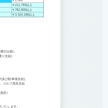
￥1,500
￥211,783以上
￥782,800以上
￥3,324,196以上
定曜日出勤）
通り支給)
代及び駐車場支給)、
担、ゴルフ用具支給
社負担）
導いたします。