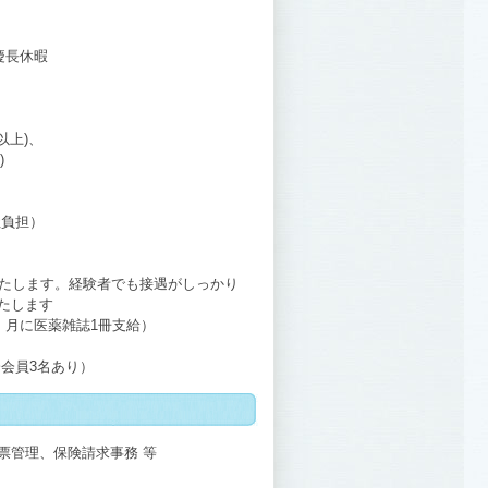
慶長休暇
以上)、
)
社負担）
いたします。経験者でも接遇がしっかり
たします
・月に医薬雑誌1冊支給）
会員3名あり）
票管理、保険請求事務 等