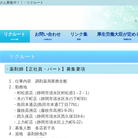
ん募集中！！ - リクルート
〒
リクルート
お問い合わせ
リンク集
厚生労働大臣が定め
recruit
contact
link
bulletin
リクルート
薬剤師【正社員・パート】募集要項
1．仕事内容 調剤薬局業務全般
2．勤務地
・村松原店（静岡市清水区村松原1－2－1）
・木の下町店（静岡市清水区木の下町93）
・島田本通店(島田市本通7丁目7791）
・藤枝高洲店（藤枝市高洲1-9-26）
・西久保店（静岡市清水区西久保319-6）
・上力町店（静岡市清水区上力町6-22）
3．募集人数 各店若干名
4．資格 薬剤師免許