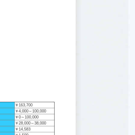
￥163,700
￥4,000～100,000
￥0～100,000
￥28,000～38,000
￥14,583