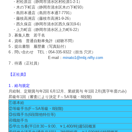
・村松原店（静岡市清水区村松原1-2-1）
・木の下町店（静岡市清水区木の下町93）
・島田本通店（島田市本通7-7791）
・藤枝高洲店（藤枝市高洲1-9-26）
・西久保店（静岡市清水区西久保319-6）
・上力町店（静岡市清水区上力町6-22）
3．募集人数 若干名
4．資格 普通自動車免許（経験不問）
5．提出書類 履歴書（写真貼付）
6．問い合わせ TEL：054-335-9322（担当 穴沢）
E-mail：
minato1@mbj.nifty.com
7．待遇（正社員）
【正社員】
1．
給与規定
月給制、定期賞与年2回 6月12月、業績賞与 年1回 2月(黒字年度のみ)
昇級年1回（審査により決定 F～SA等級・8段階)
①基本給
②等級手当(F～SA等級・8段階)
③役職手当(6段階他特任等)
④職能手当
⑤早出当番(平日8:30～9:00、￥1,400/時)週5回概算