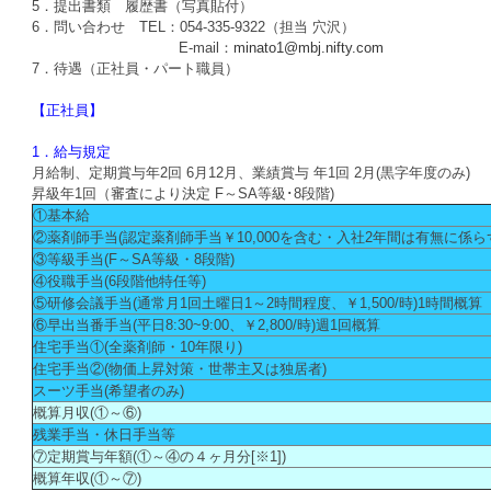
5．提出書類 履歴書（写真貼付）
6．問い合わせ TEL：054-335-9322（担当 穴沢）
E-mail：
minato1@mbj.nifty.com
7．待遇（正社員・パート職員）
【正社員】
1．給与規定
月給制、定期賞与年2回 6月12月、業績賞与 年1回 2月(黒字年度のみ)
昇級年1回（審査により決定 F～SA等級･8段階)
①基本給
②薬剤師手当(認定薬剤師手当￥10,000を含む・入社2年間は有無に係ら
③等級手当(F～SA等級・8段階)
④役職手当(6段階他特任等)
⑤研修会議手当(通常月1回土曜日1～2時間程度、￥1,500/時)1時間概算
⑥早出当番手当(平日8:30~9:00、￥2,800/時)週1回概算
住宅手当①(全薬剤師・10年限り)
住宅手当②(物価上昇対策・世帯主又は独居者)
スーツ手当(希望者のみ)
概算月収(①～⑥)
残業手当・休日手当等
⑦定期賞与年額(①～④の４ヶ月分[※1])
概算年収(①～⑦)