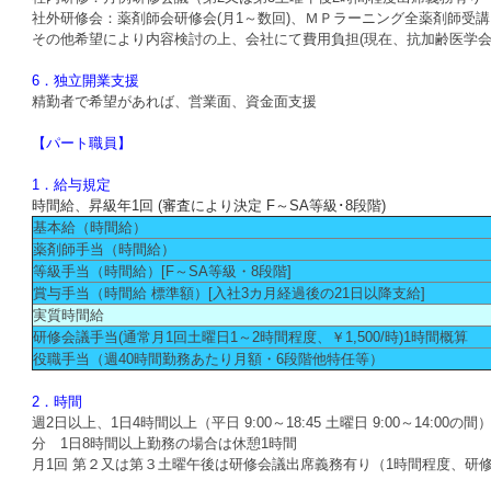
社外研修会：薬剤師会研修会(月1～数回)、ＭＰラーニング全薬剤師受講
その他希望により内容検討の上、会社にて費用負担(現在、抗加齢医学会
6．独立開業支援
精勤者で希望があれば、営業面、資金面支援
【パート職員】
1．給与規定
時間給、昇級年1回 (審査により決定 F～SA等級･8段階)
基本給（時間給）
薬剤師手当（時間給）
等級手当（時間給）[F～SA等級・8段階]
賞与手当（時間給 標準額）[入社3カ月経過後の21日以降支給]
実質時間給
研修会議手当(通常月1回土曜日1～2時間程度、￥1,500/時)1時間概算
役職手当（週40時間勤務あたり月額・6段階他特任等）
2．時間
週2日以上、1日4時間以上（平日 9:00～18:45 土曜日 9:00～14:00
分 1日8時間以上勤務の場合は休憩1時間
月1回 第２又は第３土曜午後は研修会議出席義務有り（1時間程度、研修会