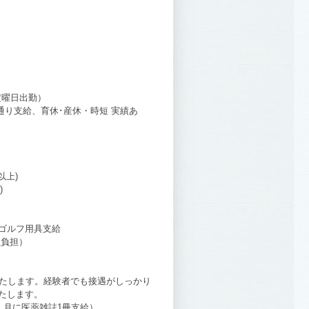
定曜日出勤）
規通り支給、育休･産休・時短 実績あ
以上)
)
ゴルフ用具支給
社負担）
いたします。経験者でも接遇がしっかり
たします。
・月に医薬雑誌1冊支給）