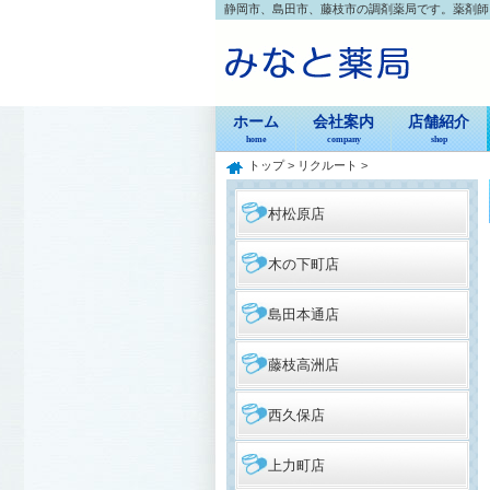
静岡市、島田市、藤枝市の調剤薬局です。薬剤師さ
ホーム
会社案内
店舗紹介
home
company
shop
トップ
>
リクルート
>
村松原店
木の下町店
島田本通店
藤枝高洲店
西久保店
上力町店