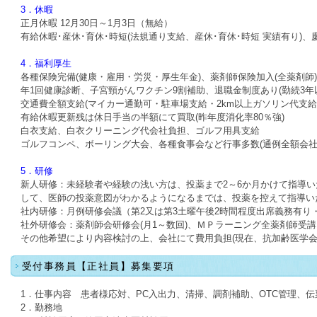
3．休暇
正月休暇 12月30日～1月3日（無給）
有給休暇･産休･育休･時短(法規通り支給、産休･育休･時短 実績有り)、
4．福利厚生
各種保険完備(健康・雇用・労災・厚生年金)、薬剤師保険加入(全薬剤師)
年1回健康診断、子宮頸がんワクチン9割補助、退職金制度あり(勤続3年
交通費全額支給(マイカー通勤可・駐車場支給・2km以上ガソリン代支給
有給休暇更新残は休日手当の半額にて買取(昨年度消化率80％強)
白衣支給、白衣クリーニング代会社負担、ゴルフ用具支給
ゴルフコンペ、ボーリング大会、各種食事会など行事多数(通例全額会
5．研修
新人研修：未経験者や経験の浅い方は、投薬まで2～6か月かけて指導
して、医師の投薬意図がわかるようになるまでは、投薬を控えて指導い
社内研修：月例研修会議（第2又は第3土曜午後2時間程度出席義務有り
社外研修会：薬剤師会研修会(月1～数回)、ＭＰラーニング全薬剤師受講
その他希望により内容検討の上、会社にて費用負担(現在、抗加齢医学会
受付事務員【正社員】募集要項
1．仕事内容 患者様応対、PC入出力、清掃、調剤補助、OTC管理、伝
2．勤務地